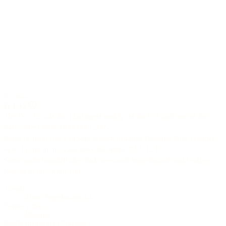
6 corde
D-1-12
The D-1-12 was the 12stringed buddy od the D-1 and part of the
basic series from 1999 until 2005.
Some of them had a pickup system installed (B-Band New Frontier
or A-1) and in that case have the name "D-1-12 P".
Some earlier models also had rosewood fingerboards and bridges
instead of the ebony ones.
Tavola
Abete Engelmann AA
Fondo e fasce
Mogano
Spalla mancante (Cutaway)