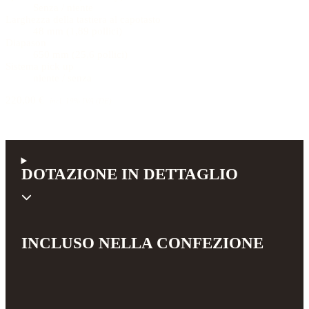
Senza / niente
Larghezza della tastiera al capotasto
48 mm (1,89 pollici)
Diapason
650 mm (25,6 pollici)
Sistema pick up
niente / senza
220,00 €
incl. 19% IVA (DE)
DOTAZIONE IN DETTAGLIO
INCLUSO NELLA CONFEZIONE