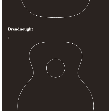
Dreadnought
J