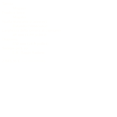
Tavola
Mogano
Fondo e fasce
Mogano
Spalla mancante (Cutaway)
Rotondo (Veneziano)
Larghezza della tastiera al capotasto
48 mm (1,89 pollici)
Diapason
630 mm (24,8 pollici)
Sistema pick up
L.R. Baggs Anthem
2.843,36 €
incl. 19% IVA (DE)