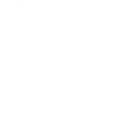
1.757,55 €
incl. 19% IVA (DE)