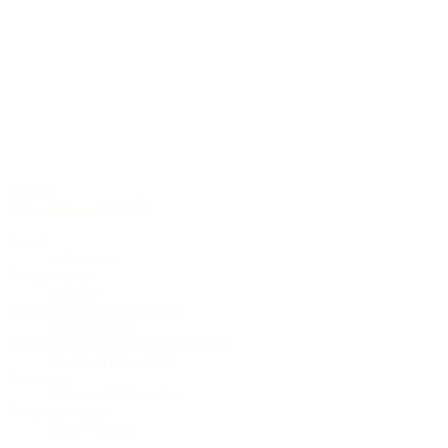
6 corde
M-14 Edition 2018
Tavola
Cedro AAA
Fondo e fasce
Mogano
Spalla mancante (Cutaway)
Senza / niente
Larghezza della tastiera al capotasto
44 mm (1,73 pollici)
Diapason
630 mm (24,8 pollici)
Sistema pick up
niente / senza