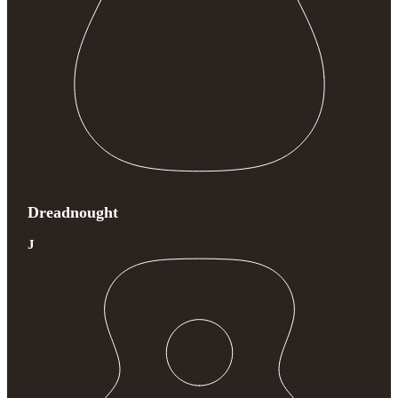
Dreadnought
J