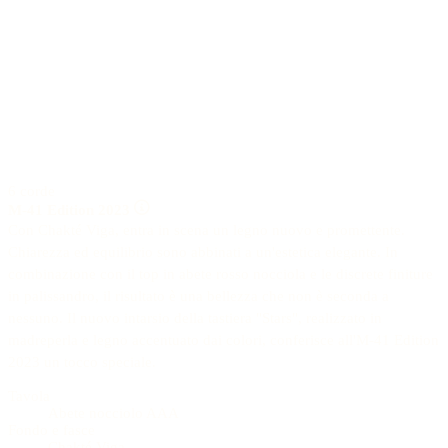
6 corde
M-41 Edition 2023
Con Chakté Viga, entra in scena un legno nuovo e promettente.
Chiarezza ed equilibrio sono abbinati a un'estetica elegante. In
combinazione con il top in abete rosso nocciola e le discrete finiture
in palissandro, il risultato è una bellezza che non è seconda a
nessuno. Il nuovo intarsio della tastiera "Stars", realizzato in
madreperla e legno accentuato dai colori, conferisce all'M-41 Edition
2023 un tocco speciale.
Tavola
Abete nocciolo AAA
Fondo e fasce
Chakté Viga