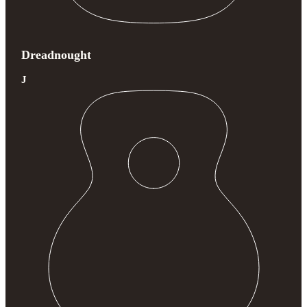
Dreadnought
J