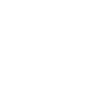
Spalla mancante (Cutaway)
Senza / niente
Larghezza della tastiera al capotasto
44 mm (1,73 pollici)
Diapason
650 mm (25,6 pollici)
Sistema pick up
niente / senza
3.764,00 €
incl. 19% IVA (DE)