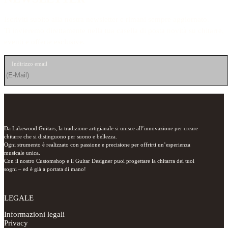
Iscriviti subito alla nostra newsletter e rimani sempre aggiornato.
Ti invieremo direttamente nella tua casella di posta novità su chitarre,
eventi e offerte esclusive.
Indirizzo email
Da Lakewood Guitars, la tradizione artigianale si unisce all’innovazione per creare 
chitarre che si distinguono per suono e bellezza.

Ogni strumento è realizzato con passione e precisione per offrirti un’esperienza 
musicale unica.

Con il nostro Customshop e il Guitar Designer puoi progettare la chitarra dei tuoi 
sogni – ed è già a portata di mano!
LEGALE
Informazioni legali
Privacy