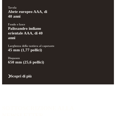
Tavola
Abete europeo AAA, di 
40 anni
Fondo e fasce
Palissandro indiano 
orientale AAA, di 40 
anni
Larghezza della tastiera al capotasto
45 mm (1,77 pollici)
Diapason
650 mm (25,6 pollici)
Scopri di più
SOTTOSCRIZIONE ALLA
NEWSLETTER