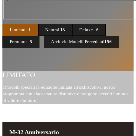
Limitato
1
Natural
13
Deluxe
6
Premium
5
Archivio Modelli Precedenti
156
LIMITATO
I modelli speciali in edizione limitata arricchiscono il nostro
programma con sfaccettature distintive e pongono accenti luminosi
di valore duraturo.
M-32 Anniversario