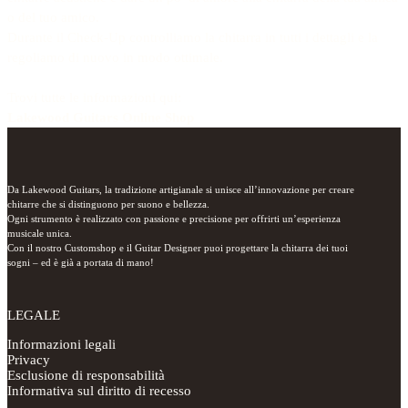
o del tuo amico.
Durante il Check-Up controlliamo la chitarra in tutti i dettagli e la
regoliamo di nuovo in modo ottimale.
Trovi tutte le informazioni qui:
Lakewood Guitars Online Shop
Da Lakewood Guitars, la tradizione artigianale si unisce all’innovazione per creare 
chitarre che si distinguono per suono e bellezza.

Ogni strumento è realizzato con passione e precisione per offrirti un’esperienza 
musicale unica.

Con il nostro Customshop e il Guitar Designer puoi progettare la chitarra dei tuoi 
sogni – ed è già a portata di mano!
LEGALE
Informazioni legali
Privacy
Esclusione di responsabilità
Informativa sul diritto di recesso