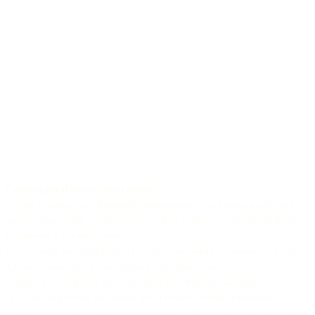
Conosci già il nostro shop online?
Giusto in tempo per il periodo prenatalizio trovi alcune novità nel
nostro shop online, perfette per rendere le feste ancora più belle per
le persone a cui vuoi bene.
Per esempio un calendario da tavolo Lakewood in formato A5 con
12 particolari intarsi sulla tastiera dell’ultimo anno.
Oppure vuoi regalare uno dei nostri pacchetti di assistenza?
Qui puoi acquistare un buono per il nostro servizio premium di
chitarre acustiche e dare un po’ di amore alla chitarra della tua amica