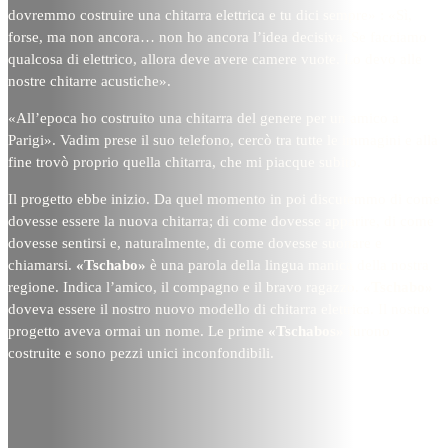
dovremmo costruire una chitarra elettrica e tu dici sempre» : «Sì,
forse, ma non ancora… non ho ancora l’idea decisiva. Se facciamo
qualcosa di elettrico, allora deve avere camere vuote. Lo devo alle
nostre chitarre acustiche».
«All’epoca ho costruito una chitarra del genere per un amico a
Parigi». Vadim prese il suo telefono, cercò tra tutte le immagini e alla
fine trovò proprio quella chitarra, che mi piacque subito.
Il progetto ebbe inizio. Da quel momento in poi discutemmo di come
dovesse essere la nuova chitarra; di come dovesse apparire, di come
dovesse sentirsi e, naturalmente, di come dovesse suonare e
chiamarsi.
«Tschabo»
è una parola della lingua manica della nostra
regione. Indica l’amico, il compagno e il bravo ragazzo.
«Tschabo»
doveva essere il nostro nuovo modello di chitarra elettrica. Il nostro
progetto aveva ormai un nome. Le prime
«Tschabos»
furono
costruite e sono pezzi unici inconfondibili.