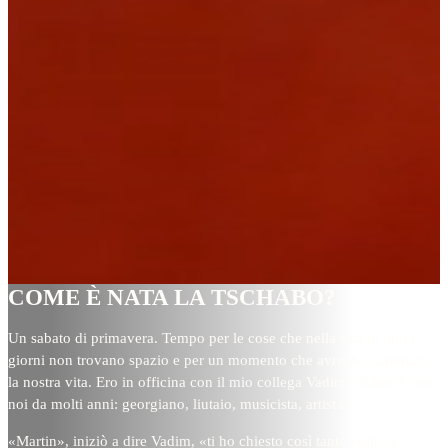
COME È NATA LA TSCHABO?
Un sabato di primavera. Tempo per le cose che nella vita di tutti i
giorni non trovano spazio e per un momento che avrebbe cambiato
la nostra vita. Ero in officina con il mio collega Vadim. Vadim è con
noi da molti anni: georgiano, liutaio, musicista, artista.
«Martin», iniziò a dire Vadim, «ti ho chiesto così tante volte se